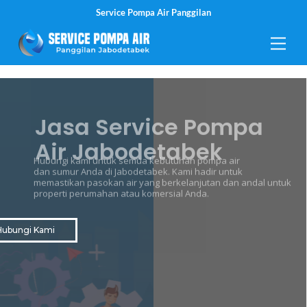
Service Pompa Air Panggilan
Skip
Men
to
content
Jasa Service Pompa
Air Jabodetabek
Hubungi kami untuk semua kebutuhan pompa air
dan sumur Anda di Jabodetabek. Kami hadir untuk
memastikan pasokan air yang berkelanjutan dan andal untuk
properti perumahan atau komersial Anda.
Hubungi Kami