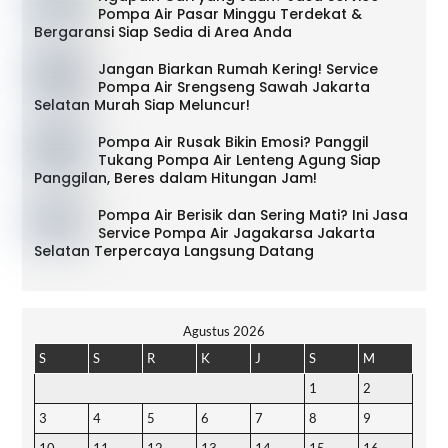
Pompa Air Pasar Minggu Terdekat &
Bergaransi Siap Sedia di Area Anda
Jangan Biarkan Rumah Kering! Service
Pompa Air Srengseng Sawah Jakarta
Selatan Murah Siap Meluncur!
Pompa Air Rusak Bikin Emosi? Panggil
Tukang Pompa Air Lenteng Agung Siap
Panggilan, Beres dalam Hitungan Jam!
Pompa Air Berisik dan Sering Mati? Ini Jasa
Service Pompa Air Jagakarsa Jakarta
Selatan Terpercaya Langsung Datang
Agustus 2026
S
S
R
K
J
S
M
1
2
3
4
5
6
7
8
9
10
11
12
13
14
15
16