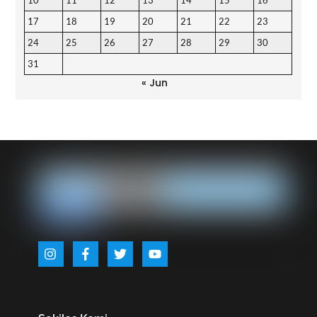
17
18
19
20
21
22
23
24
25
26
27
28
29
30
31
« Jun
Back
To
Top
Icon
Icon
Icon
Icon
label
label
label
label