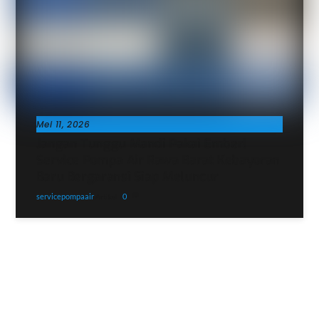
Mei 11, 2026
Jangan Tunggu Mandi Pakai Ember!
Service Pompa Air Rawa Barat Kebayoran
Baru Bergaransi Siap Meluncur
servicepompaair
0
Artikel