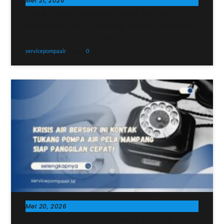
Mei 21, 2026
Atasi Pompa Kebakar Pakai Service
Pompa Air Tegal Parang Jakarta Selatan
Murah Dijamin Beres
servicepompaair
0
Artikel
Mei 20, 2026
Krisis Air Bersih? Ini Kontak Tukang