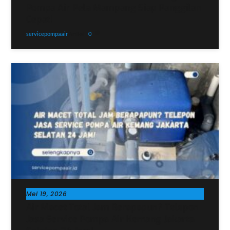
Pompa Air Pela Mampang Siap Panggilan
Cepat!
servicepompaair
0
Artikel
Mei 19, 2026
Air Macet Total Jam Berapapun? Telepon
Jasa Service Pompa Air Kemang Jakarta