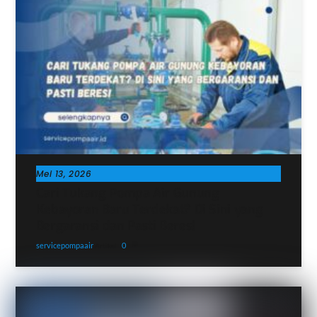
Mei 13, 2026
Cari Tukang Pompa Air Gunung
Kebayoran Baru Terdekat? Di Sini yang
Bergaransi dan Pasti Beres!
servicepompaair
0
Artikel