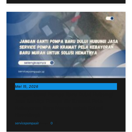
Mei 15, 2026
Jangan Ganti Pompa Baru Dulu! Hubungi
Jasa Service Pompa Air Kramat Pela
Kebayoran Baru Murah untuk Solusi
Hematnya
servicepompaair
0
Artikel