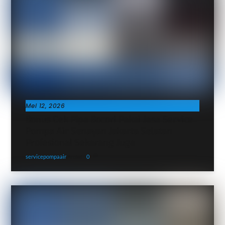
Mei 12, 2026
Bonus Cek Pipa Bocor! Pakai Jasa Service
Pompa Air Senayan Jakarta Selatan
Profesional Sekarang Juga
servicepompaair
0
Artikel