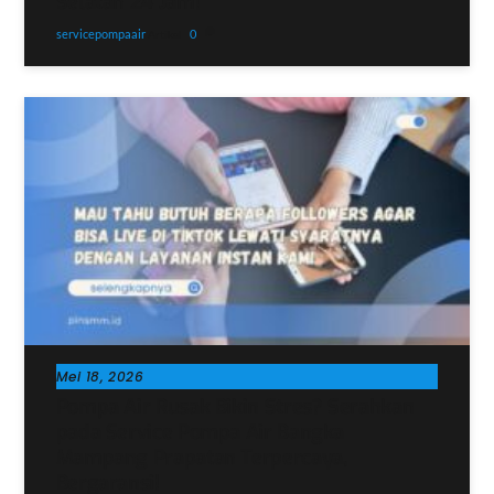
Selatan 24 Jam!
servicepompaair
0
Artikel
Mei 18, 2026
Pompa Air Rusak Bikin Stres? Serahkan
pada Service Pompa Air Bangka
Mampang Prapatan Terpercaya,
Bergaransi!