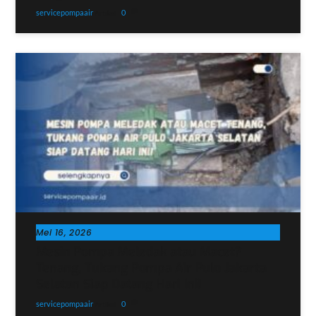
servicepompaair
0
Artikel
Mei 16, 2026
Mesin Pompa Meledak atau Macet?
Tenang, Tukang Pompa Air Pulo Jakarta
Selatan Siap Datang Hari Ini!
servicepompaair
0
Artikel