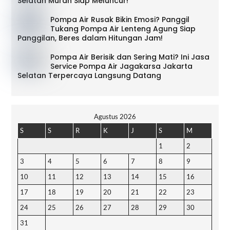
Selatan Murah Siap Meluncur!
Pompa Air Rusak Bikin Emosi? Panggil
Tukang Pompa Air Lenteng Agung Siap
Panggilan, Beres dalam Hitungan Jam!
Pompa Air Berisik dan Sering Mati? Ini Jasa
Service Pompa Air Jagakarsa Jakarta
Selatan Terpercaya Langsung Datang
Agustus 2026
S
S
R
K
J
S
M
1
2
3
4
5
6
7
8
9
10
11
12
13
14
15
16
17
18
19
20
21
22
23
24
25
26
27
28
29
30
31