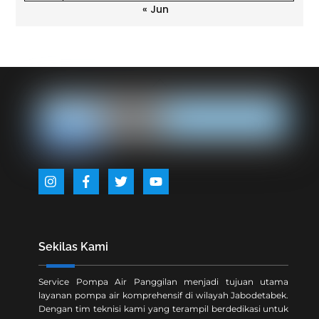
« Jun
Back
To
Top
Icon
Icon
Icon
Icon
label
label
label
label
Sekilas Kami
Service Pompa Air Panggilan menjadi tujuan utama
layanan pompa air komprehensif di wilayah Jabodetabek.
Dengan tim teknisi kami yang terampil berdedikasi untuk