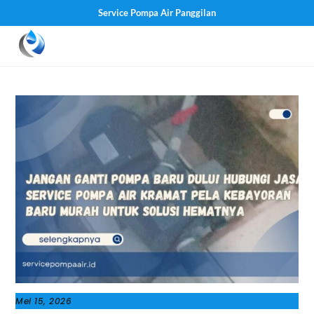
Service Pompa Air Panggilan
Skip
Men
to
content
Mei 15, 2026