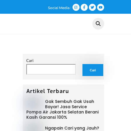
Social Media :
ng Kami
Layanan
Galeri
Artikel
Kontak
Cari
Cari
Artikel Terbaru
Gak Sembuh Gak Usah
Bayar! Jasa Service
Pompa Air Jakarta Selatan Berani
Kasih Garansi 100%
Ngapain Cari yang Jauh?