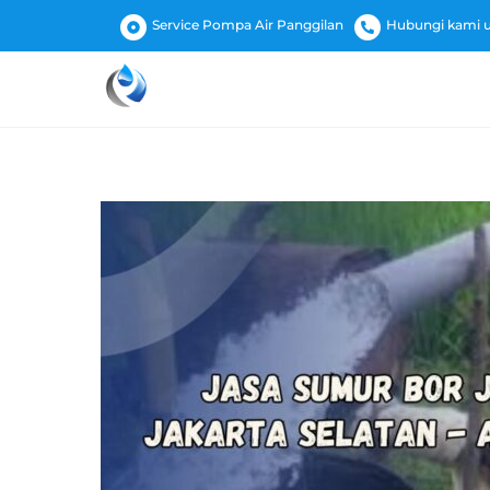
Skip
Service Pompa Air Panggilan
Hubungi kami un
to
content