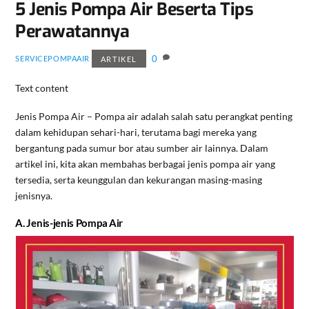
5 Jenis Pompa Air Beserta Tips
Perawatannya
0
SERVICEPOMPAAIR
ARTIKEL
Text content
Jenis Pompa Air – Pompa air adalah salah satu perangkat penting
dalam kehidupan sehari-hari, terutama bagi mereka yang
bergantung pada sumur bor atau sumber air lainnya. Dalam
artikel ini, kita akan membahas berbagai jenis pompa air yang
tersedia, serta keunggulan dan kekurangan masing-masing
jenisnya.
A. Jenis-jenis Pompa Air