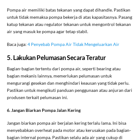
Pompa air memiliki batas tekanan yang dapat dihandle. Pastikan
untuk tidak memaksa pompa bekerja di atas kapasitasnya. Pasang
katup tekanan atau regulator tekanan untuk mengontrol tekanan
air yang masuk ke pompa agar tetap stabil.
Baca juga:
4 Penyebab Pompa Air Tidak Mengeluarkan Air
5. Lakukan Pelumasan Secara Teratur
Bagian-bagian tertentu dari pompa air, seperti bearing atau
bagian mekanis lainnya, memerlukan pelumasan untuk
mengurangi gesekan dan menghindari keausan yang tidak perlu.
Pastikan untuk mengikuti panduan penggunaan atau anjuran dari
produsen terkait pelumasan ini.
6. Jangan Biarkan Pompa Jalan Kering
Jangan biarkan pompa air berjalan kering terlalu lama. Ini bisa
menyebabkan overheat pada motor atau kerusakan pada bagian-
bagian internal pompa. Pastikan selalu ada air yang cukup di