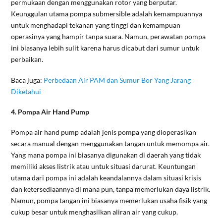
permukaan dengan menggunakan rotor yang berputar.
Keunggulan utama pompa submersible adalah kemampuannya
untuk menghadapi tekanan yang tinggi dan kemampuan
operasinya yang hampir tanpa suara. Namun, perawatan pompa
ini biasanya lebih sulit karena harus dicabut dari sumur untuk
perbaikan.
Baca juga:
Perbedaan Air PAM dan Sumur Bor Yang Jarang
Diketahui
4. Pompa Air Hand Pump
Pompa air hand pump adalah jenis pompa yang dioperasikan
secara manual dengan menggunakan tangan untuk memompa air.
Yang mana pompa ini biasanya digunakan di daerah yang tidak
memiliki akses listrik atau untuk situasi darurat. Keuntungan
utama dari pompa ini adalah keandalannya dalam situasi krisis
dan ketersediaannya di mana pun, tanpa memerlukan daya listrik.
Namun, pompa tangan ini biasanya memerlukan usaha fisik yang
cukup besar untuk menghasilkan aliran air yang cukup.