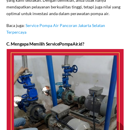
yang kami sediakan. Dengan demikian, anda tidak hanya
mendapatkan pelayanan berkualitas tinggi, tetapi juga nilai yang
optimal untuk investasi anda dalam perawatan pompa air.
Baca juga:
Service Pompa Air Pancoran Jakarta Selatan
Terpercaya
C. Mengapa Memilih ServicePompaAir.id?