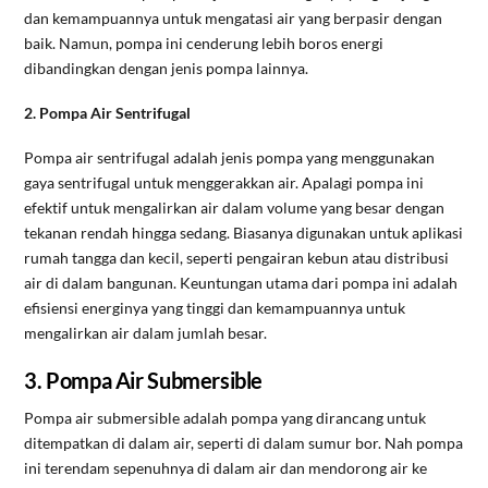
dan kemampuannya untuk mengatasi air yang berpasir dengan
baik. Namun, pompa ini cenderung lebih boros energi
dibandingkan dengan jenis pompa lainnya.
2. Pompa Air Sentrifugal
Pompa air sentrifugal adalah jenis pompa yang menggunakan
gaya sentrifugal untuk menggerakkan air. Apalagi pompa ini
efektif untuk mengalirkan air dalam volume yang besar dengan
tekanan rendah hingga sedang. Biasanya digunakan untuk aplikasi
rumah tangga dan kecil, seperti pengairan kebun atau distribusi
air di dalam bangunan. Keuntungan utama dari pompa ini adalah
efisiensi energinya yang tinggi dan kemampuannya untuk
mengalirkan air dalam jumlah besar.
3. Pompa Air Submersible
Pompa air submersible adalah pompa yang dirancang untuk
ditempatkan di dalam air, seperti di dalam sumur bor. Nah pompa
ini terendam sepenuhnya di dalam air dan mendorong air ke