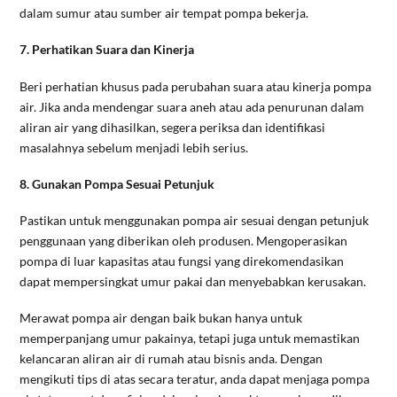
dalam sumur atau sumber air tempat pompa bekerja.
7. Perhatikan Suara dan Kinerja
Beri perhatian khusus pada perubahan suara atau kinerja pompa
air. Jika anda mendengar suara aneh atau ada penurunan dalam
aliran air yang dihasilkan, segera periksa dan identifikasi
masalahnya sebelum menjadi lebih serius.
8. Gunakan Pompa Sesuai Petunjuk
Pastikan untuk menggunakan pompa air sesuai dengan petunjuk
penggunaan yang diberikan oleh produsen. Mengoperasikan
pompa di luar kapasitas atau fungsi yang direkomendasikan
dapat mempersingkat umur pakai dan menyebabkan kerusakan.
Merawat pompa air dengan baik bukan hanya untuk
memperpanjang umur pakainya, tetapi juga untuk memastikan
kelancaran aliran air di rumah atau bisnis anda. Dengan
mengikuti tips di atas secara teratur, anda dapat menjaga pompa