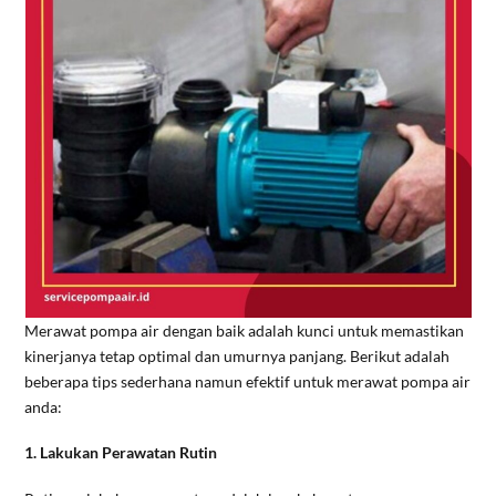
Merawat pompa air dengan baik adalah kunci untuk memastikan
kinerjanya tetap optimal dan umurnya panjang. Berikut adalah
beberapa tips sederhana namun efektif untuk merawat pompa air
anda:
1. Lakukan Perawatan Rutin