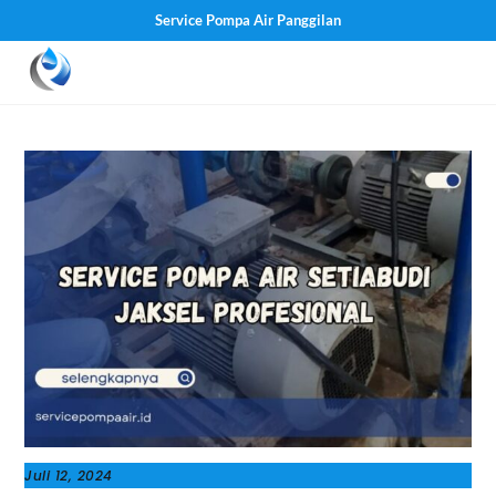
Service Pompa Air Panggilan
Skip
Men
to
content
Juli 12, 2024