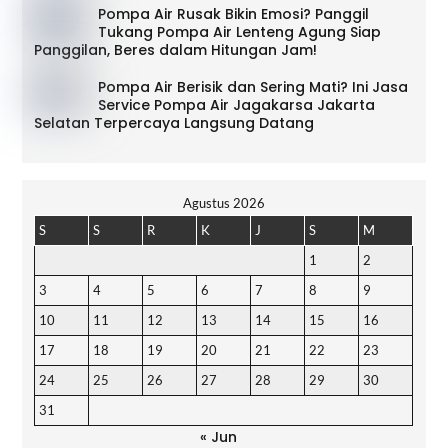
Pompa Air Rusak Bikin Emosi? Panggil
Tukang Pompa Air Lenteng Agung Siap
Panggilan, Beres dalam Hitungan Jam!
Pompa Air Berisik dan Sering Mati? Ini Jasa
Service Pompa Air Jagakarsa Jakarta
Selatan Terpercaya Langsung Datang
Agustus 2026
S
S
R
K
J
S
M
1
2
3
4
5
6
7
8
9
10
11
12
13
14
15
16
17
18
19
20
21
22
23
24
25
26
27
28
29
30
31
« Jun