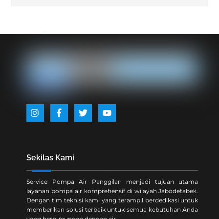
Back
To
Top
Icon
Icon
Icon
Icon
label
label
label
label
Sekilas Kami
Service Pompa Air Panggilan menjadi tujuan utama
layanan pompa air komprehensif di wilayah Jabodetabek.
Dengan tim teknisi kami yang terampil berdedikasi untuk
memberikan solusi terbaik untuk semua kebutuhan Anda
yang berhubungan dengan air.