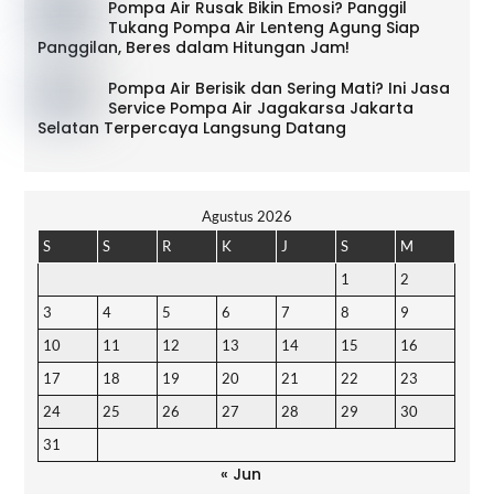
Pompa Air Rusak Bikin Emosi? Panggil
Tukang Pompa Air Lenteng Agung Siap
Panggilan, Beres dalam Hitungan Jam!
Pompa Air Berisik dan Sering Mati? Ini Jasa
Service Pompa Air Jagakarsa Jakarta
Selatan Terpercaya Langsung Datang
Agustus 2026
S
S
R
K
J
S
M
1
2
3
4
5
6
7
8
9
10
11
12
13
14
15
16
17
18
19
20
21
22
23
24
25
26
27
28
29
30
31
« Jun