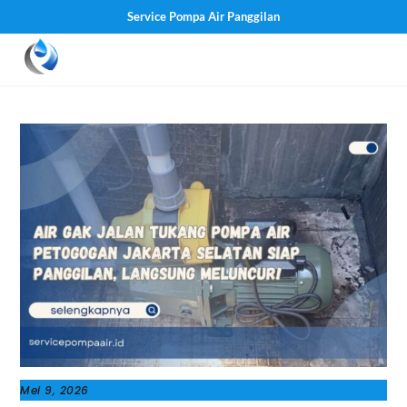
Service Pompa Air Panggilan
Skip
Men
to
content
Mei 9, 2026