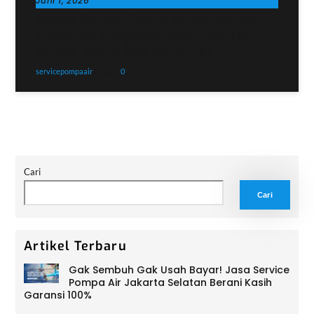
Juni 1, 2026
Jangan Biarkan Rumah Kering! Service
Pompa Air Srengseng Sawah Jakarta
Selatan Murah Siap Meluncur!
servicepompaair
0
Artikel
Cari
Cari
Artikel Terbaru
Gak Sembuh Gak Usah Bayar! Jasa Service
Pompa Air Jakarta Selatan Berani Kasih
Garansi 100%