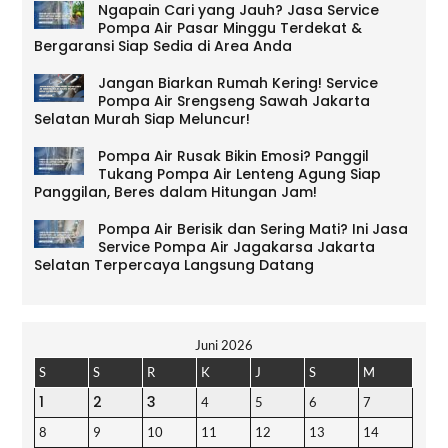
Ngapain Cari yang Jauh? Jasa Service
Pompa Air Pasar Minggu Terdekat &
Bergaransi Siap Sedia di Area Anda
Jangan Biarkan Rumah Kering! Service
Pompa Air Srengseng Sawah Jakarta
Selatan Murah Siap Meluncur!
Pompa Air Rusak Bikin Emosi? Panggil
Tukang Pompa Air Lenteng Agung Siap
Panggilan, Beres dalam Hitungan Jam!
Pompa Air Berisik dan Sering Mati? Ini Jasa
Service Pompa Air Jagakarsa Jakarta
Selatan Terpercaya Langsung Datang
Juni 2026
S
S
R
K
J
S
M
1
2
3
4
5
6
7
8
9
10
11
12
13
14