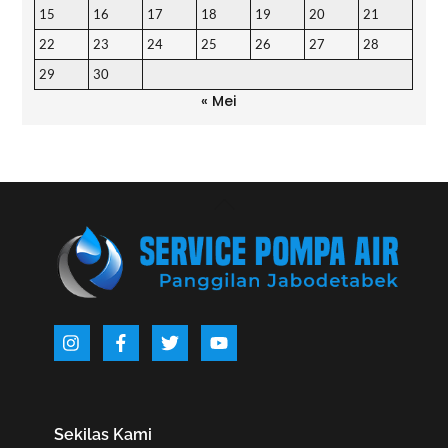
15
16
17
18
19
20
21
22
23
24
25
26
27
28
29
30
« Mei
Back
To
Top
Icon
Icon
Icon
Icon
label
label
label
label
Sekilas Kami