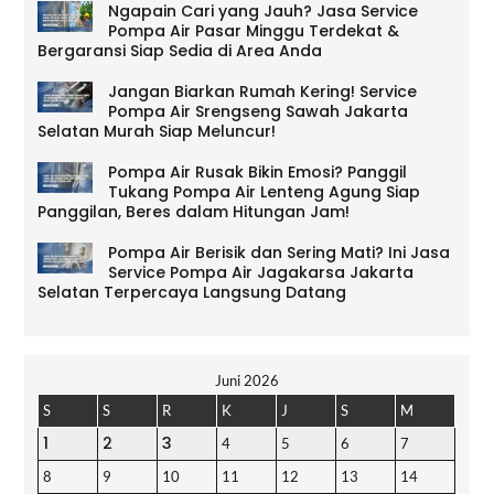
Ngapain Cari yang Jauh? Jasa Service
Pompa Air Pasar Minggu Terdekat &
Bergaransi Siap Sedia di Area Anda
Jangan Biarkan Rumah Kering! Service
Pompa Air Srengseng Sawah Jakarta
Selatan Murah Siap Meluncur!
Pompa Air Rusak Bikin Emosi? Panggil
Tukang Pompa Air Lenteng Agung Siap
Panggilan, Beres dalam Hitungan Jam!
Pompa Air Berisik dan Sering Mati? Ini Jasa
Service Pompa Air Jagakarsa Jakarta
Selatan Terpercaya Langsung Datang
Juni 2026
S
S
R
K
J
S
M
1
2
3
4
5
6
7
8
9
10
11
12
13
14