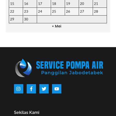
15
16
17
18
19
20
21
22
23
24
25
26
27
28
29
30
« Mei
Back
To
Top
Icon
Icon
Icon
Icon
label
label
label
label
Sekilas Kami