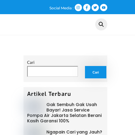
Social Media :
ng Kami
Layanan
Galeri
Artikel
Kontak
Cari
Cari
Artikel Terbaru
Gak Sembuh Gak Usah
Bayar! Jasa Service
Pompa Air Jakarta Selatan Berani
Kasih Garansi 100%
Ngapain Cari yang Jauh?