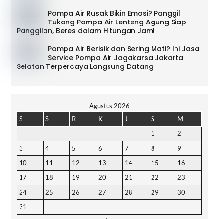
Pompa Air Rusak Bikin Emosi? Panggil
Tukang Pompa Air Lenteng Agung Siap
Panggilan, Beres dalam Hitungan Jam!
Pompa Air Berisik dan Sering Mati? Ini Jasa
Service Pompa Air Jagakarsa Jakarta
Selatan Terpercaya Langsung Datang
Agustus 2026
S
S
R
K
J
S
M
1
2
3
4
5
6
7
8
9
10
11
12
13
14
15
16
17
18
19
20
21
22
23
24
25
26
27
28
29
30
31