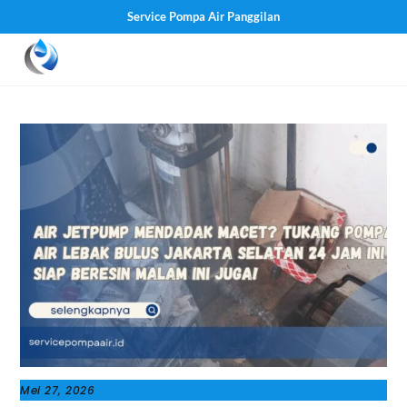
Service Pompa Air Panggilan
Skip
Men
to
content
Mei 27, 2026